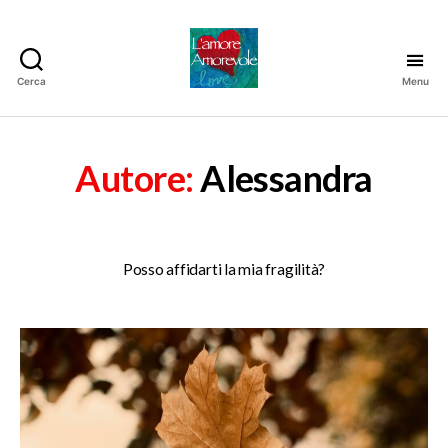
Cerca
Menu
La
Relazione
Amorevole
Autore:
Alessandra
Posso affidarti la mia fragilità?