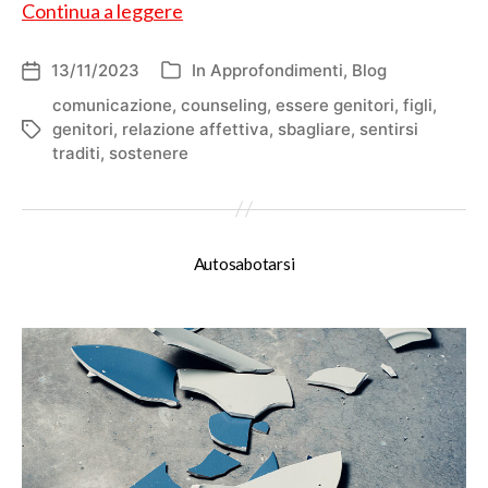
L’insondabile
Continua a leggere
viaggio
13/11/2023
In
Approfondimenti
,
Blog
Data
Categorie
dell'articolo
comunicazione
,
counseling
,
essere genitori
,
figli
,
genitori
,
relazione affettiva
,
sbagliare
,
sentirsi
Tag
traditi
,
sostenere
Autosabotarsi