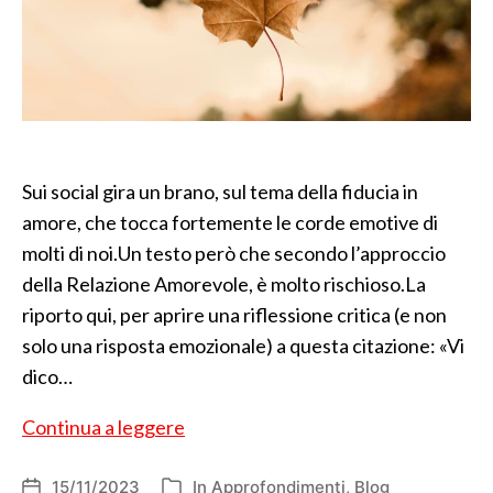
Sui social gira un brano, sul tema della fiducia in
amore, che tocca fortemente le corde emotive di
molti di noi.Un testo però che secondo l’approccio
della Relazione Amorevole, è molto rischioso.La
riporto qui, per aprire una riflessione critica (e non
solo una risposta emozionale) a questa citazione: «Vi
dico…
Posso
Continua a leggere
affidarti
la
15/11/2023
In
Approfondimenti
,
Blog
Data
Categorie