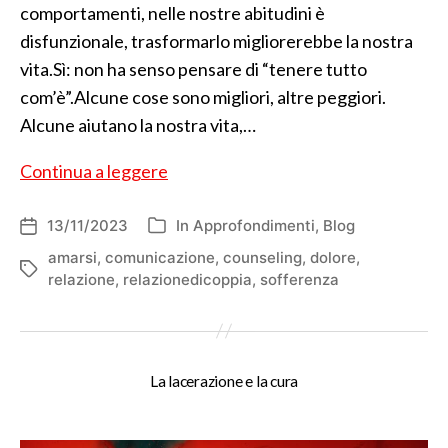
comportamenti, nelle nostre abitudini è
disfunzionale, trasformarlo migliorerebbe la nostra
vita.Sì: non ha senso pensare di “tenere tutto
com’è”.Alcune cose sono migliori, altre peggiori.
Alcune aiutano la nostra vita,…
Legittima
Continua a leggere
umanità
13/11/2023
In
Approfondimenti
,
Blog
Data
Categorie
dell'articolo
amarsi
,
comunicazione
,
counseling
,
dolore
,
Tag
relazione
,
relazionedicoppia
,
sofferenza
La lacerazione e la cura