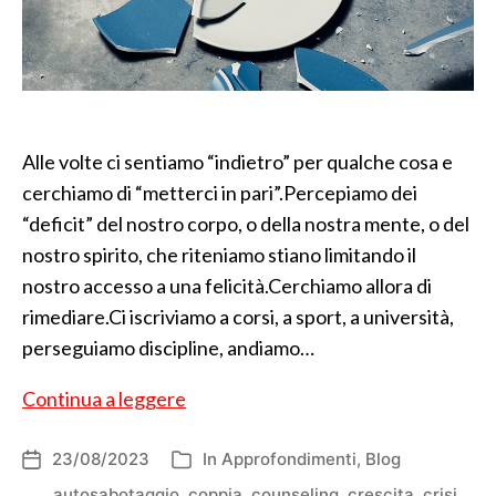
Alle volte ci sentiamo “indietro” per qualche cosa e
cerchiamo di “metterci in pari”.Percepiamo dei
“deficit” del nostro corpo, o della nostra mente, o del
nostro spirito, che riteniamo stiano limitando il
nostro accesso a una felicità.Cerchiamo allora di
rimediare.Ci iscriviamo a corsi, a sport, a università,
perseguiamo discipline, andiamo…
Autosabotarsi
Continua a leggere
23/08/2023
In
Approfondimenti
,
Blog
Data
Categorie
dell'articolo
autosabotaggio
,
coppia
,
counseling
,
crescita
,
crisi
,