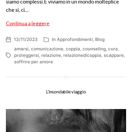
siamo complessi.E viviamo in un mondo molteplice
che sì, ci…
La
Continua a leggere
lacerazione
e
13/11/2023
In
Approfondimenti
,
Blog
Data
Categorie
dell'articolo
la
amarsi
,
comunicazione
,
coppia
,
counseling
,
cura
,
proteggersi
,
relazione
,
relazionedicoppia
,
scappare
,
Tag
cura
soffrire per amore
L’insondabile viaggio