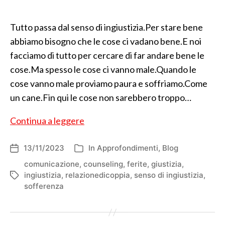
Tutto passa dal senso di ingiustizia.Per stare bene
abbiamo bisogno che le cose ci vadano bene.E noi
facciamo di tutto per cercare di far andare bene le
cose.Ma spesso le cose ci vanno male.Quando le
cose vanno male proviamo paura e soffriamo.Come
un cane.Fin qui le cose non sarebbero troppo…
Senza
Continua a leggere
giustizia
13/11/2023
In
Approfondimenti
,
Blog
Data
Categorie
dell'articolo
comunicazione
,
counseling
,
ferite
,
giustizia
,
ingiustizia
,
relazionedicoppia
,
senso di ingiustizia
,
Tag
sofferenza