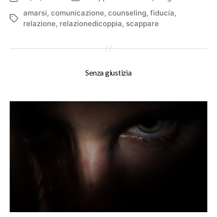
dell'articolo
mia
amarsi
,
comunicazione
,
counseling
,
fiducia
,
Tag
relazione
,
relazionedicoppia
,
scappare
fragilità?
Senza giustizia