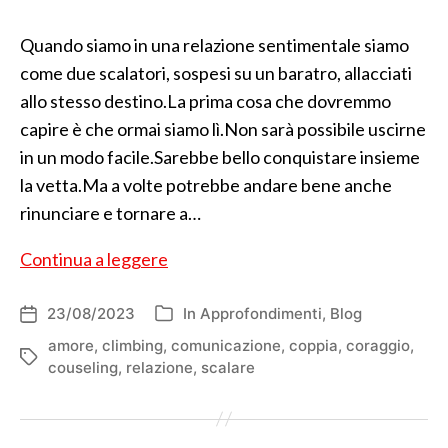
Quando siamo in una relazione sentimentale siamo
come due scalatori, sospesi su un baratro, allacciati
allo stesso destino.La prima cosa che dovremmo
capire è che ormai siamo lì.Non sarà possibile uscirne
in un modo facile.Sarebbe bello conquistare insieme
la vetta.Ma a volte potrebbe andare bene anche
rinunciare e tornare a…
Legati
Continua a leggere
insieme,
sospesi
23/08/2023
In
Approfondimenti
,
Blog
Data
Categorie
dell'articolo
nel
amore
,
climbing
,
comunicazione
,
coppia
,
coraggio
,
Tag
couseling
,
relazione
,
scalare
baratro,
allacciati
allo