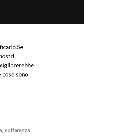
ficarlo.Se
nostri
 migliorerebbe
ne cose sono
a
,
sofferenza