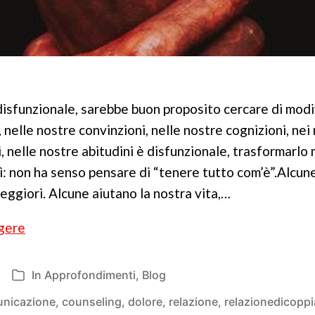
disfunzionale, sarebbe buon proposito cercare di modi
, nelle nostre convinzioni, nelle nostre cognizioni, nei 
 nelle nostre abitudini è disfunzionale, trasformarlo
Sì: non ha senso pensare di “tenere tutto com’è”.Alcu
 peggiori. Alcune aiutano la nostra vita,…
Legittima
gere
umanità
In
Approfondimenti
,
Blog
Categorie
nicazione
,
counseling
,
dolore
,
relazione
,
relazionedicoppi