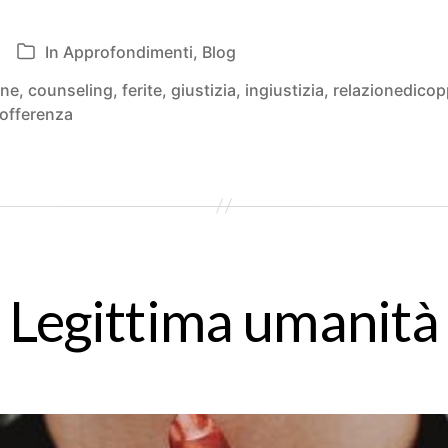
giustizia
In
Approfondimenti
,
Blog
Categorie
one
,
counseling
,
ferite
,
giustizia
,
ingiustizia
,
relazionedicop
offerenza
Legittima umanità